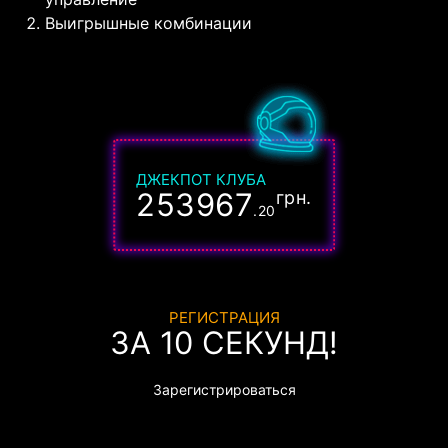
Выигрышные комбинации
ДЖЕКПОТ КЛУБА
253967
грн.
.20
РЕГИСТРАЦИЯ
ЗА 10 СЕКУНД!
Зарегистрироваться