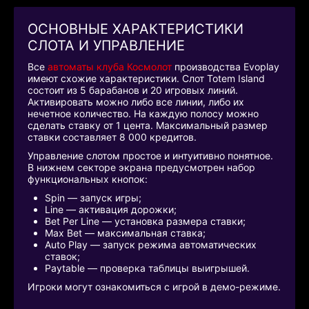
ОСНОВНЫЕ ХАРАКТЕРИСТИКИ
СЛОТА И УПРАВЛЕНИЕ
Все
автоматы клуба Космолот
производства Evoplay
имеют схожие характеристики. Слот Totem Island
состоит из 5 барабанов и 20 игровых линий.
Активировать можно либо все линии, либо их
нечетное количество. На каждую полосу можно
сделать ставку от 1 цента. Максимальный размер
ставки составляет 8 000 кредитов.
Управление слотом простое и интуитивно понятное.
В нижнем секторе экрана предусмотрен набор
функциональных кнопок:
Spin — запуск игры;
Line — активация дорожки;
Bet Per Line — установка размера ставки;
Max Bet — максимальная ставка;
Auto Play — запуск режима автоматических
ставок;
Paytable — проверка таблицы выигрышей.
Игроки могут ознакомиться с игрой в демо-режиме.