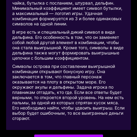
чайка, бутылка с посланием, штурвал, дельфин.
Минимальный коэффициент имеет символ бутылки,
а максимальный — логотип игры. Удачная
комбинация формируется из 3 и более одинаковых
символов на одной линии.
В игре есть и специальный дикий символ в виде
дельфина. Его особенность в том, что он заменяет
собой любой другой элемент в комбинации, чтобы
она стала выигрышной. Кроме того, символы в виде
дельфина также могут формировать выигрышные
цепочки с большим коэффициентом.
Символы острова при составлении выигрышной
комбинации открывают бонусную игру. Она
заключается в том, что главный персонаж
оказывается на плоту в открытом море. Его
окружают акулы и дельфины. Задача игрока по
плавникам отгадать, кто где. Если все ответы будет
верными, то откроется второй уровень. На нем есть
пальмы, за одной из которых спрятан кусок мяса.
Его необходимо найти, чтобы удвоить выигрыш. Если
выбор будет ошибочным, то все выигранные деньги
сгорают.