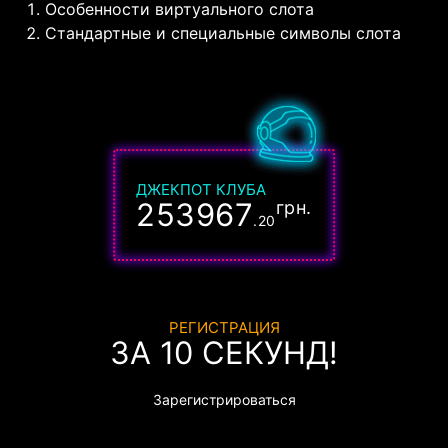
Особенности виртуального слота
Стандартные и специальные символы слота
ДЖЕКПОТ КЛУБА
253967
грн.
.20
РЕГИСТРАЦИЯ
ЗА 10 СЕКУНД!
Зарегистрироваться